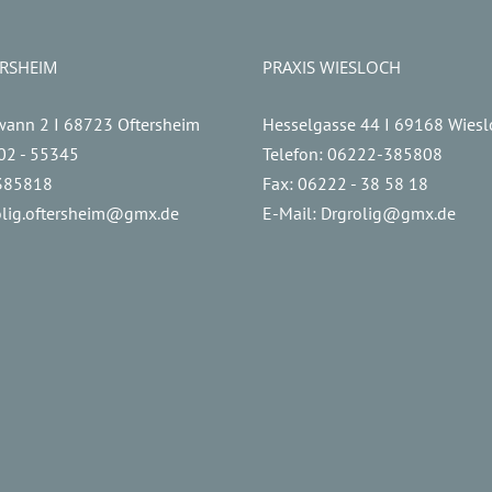
ERSHEIM
PRAXIS WIESLOCH
wann 2 I 68723 Oftersheim
Hesselgasse 44 I 69168 Wiesl
02 - 55345
Telefon:
06222-385808
385818
Fax:
06222 - 38 58 18
olig.oftersheim@gmx.de
E-Mail:
Drgrolig@gmx.de