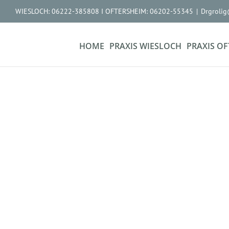
Zum
WIESLOCH: 06222-385808 I OFTERSHEIM: 06202-55345
|
Drgroli
Inhalt
springen
HOME
PRAXIS WIESLOCH
PRAXIS O