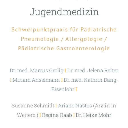
Jugendmedizin
Schwe
rp
unktpraxis für Pädi
at
rische
Pneum
olog
ie / Allergologie /
Pädiatrische Gastroenterologie
Dr. med. Marcus Grolig
I
Dr. med. Jelena Reiter
I
Miriam Anselmann
I
Dr. med. Kathrin Dang-
Eisenlohr
I
S
usanne Schmidt
I
Ariane Nastos
(Ärztin in
Weiterb.)
I
Regina Raab
I
Dr. Heike Mohr